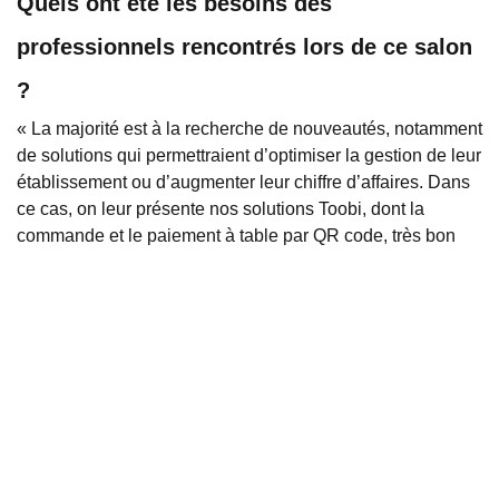
Quels ont été les besoins des
professionnels rencontrés lors de ce salon
?
« La majorité est à la recherche de nouveautés, notamment
de solutions qui permettraient d’optimiser la gestion de leur
établissement ou d’augmenter leur chiffre d’affaires. Dans
ce cas, on leur présente nos solutions Toobi, dont la
commande et le paiement à table par QR code, très bon
moyen de développer les ventes et de simplifier la gestion
d’un restaurant. Beaucoup souhaitaient changer leur
matériel au sein de leur établissement. On leur fait alors
une démonstration de nos logiciels de caisse et de nos
POKKY, la prise de commande portable. On rencontre
également des hôtels ou restaurateurs qui recherchent du
matériel pour leur projet de création d’entreprise. On a eu
également les enseignes de snacking, qui furent très
intéressées par nos bornes de commande Toobi