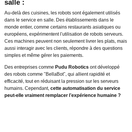
salle :
Au-delà des cuisines, les robots sont également utilisés
dans le service en salle. Des établissements dans le
monde entier, comme certains restaurants asiatiques ou
européens, expérimentent l'utilisation de robots serveurs.
Ces machines peuvent non seulement livrer les plats, mais
aussi interagir avec les clients, répondre à des questions
simples et même gérer les paiements.
Des entreprises comme
Pudu Robotics
ont développé
des robots comme "BellaBot", qui allient rapidité et
efficacité, tout en réduisant la pression sur les serveurs
humains. Cependant,
cette automatisation du service
peut-elle vraiment remplacer l’expérience humaine ?
Certaines personnes apprécient l'innovation, mais d'autres
regrettent le manque d’interaction. Le sourire d’un serveur
ou une recommandation personnalisée peuvent faire toute
la différence. Les robots, malgré leur efficacité, peinent à