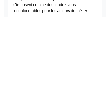
s’imposent comme des rendez-vous
incontournables pour les acteurs du métier.
En savoir plus
19
Aug.
ARTICLES
Le rôle de la musique et de la lumière dans
l’ambiance d’un restaurant