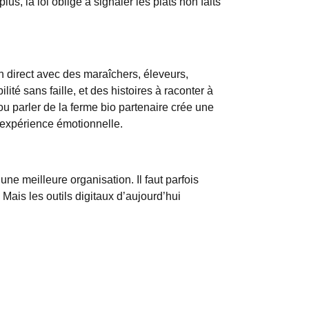
lus, la loi oblige à signaler les plats non faits
en direct avec des maraîchers, éleveurs,
ité sans faille, et des histoires à raconter à
r ou parler de la ferme bio partenaire crée une
expérience émotionnelle
.
t une
meilleure organisation
. Il faut parfois
Mais les outils digitaux d’aujourd’hui
 tout ça. En outre, de nombreuses collectivités
u périurbaine.
atégique
, qui permet à la fois de
séduire une
cé dans les cantines et les établissements