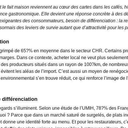
 le fait maison reviennent au cœur des cartes dans les cafés, hô
ce gastronomique. Elle devient une réponse concrète à des déf
s exigeantes des consommateurs, besoin de différenciation : la r
ésormais des leviers de survie autant que d’attractivité pour les
tion
a grimpé de 65?% en moyenne dans le secteur CHR. Certains pro
marges. Dans ce contexte, acheter local ne veut plus seulemen
ec des producteurs situés dans un rayon de 100?km, de nombreux r
évitent les aléas de l’import. C’est aussi un moyen de renégocier
 environnemental s’en trouve réduit, ce qui renforce l’image de 
 différenciation
 regards s’illuminent. Selon une étude de l’UMIH, 78?% des Fran
uoi ? Parce que dans un marché saturé de surgelés, de plats ind
e et donne une identité forte au menu. Et pour les restaurateurs, 