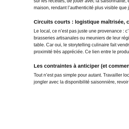
sur les recettes
, de jouer avec la saisonnalité, e
maison, rendant l’authenticité plus visible que 
Circuits courts : logistique maîtrisée, c
Le local, ce n’est pas juste une provenance : c
brasseries artisanales ou meuniers de leur régio
table. Car oui, le storytelling culinaire fait ve
proximité très appréciée. Ce lien entre le produ
Les contraintes à anticiper (et commen
Tout n’est pas simple pour autant. Travailler 
jongler avec la disponibilité saisonnière, revo
(plateformes de gestion fournisseurs, prévision
proposent désormais des aides ou des mises en 
Un choix stratégique et durable
En 2025, miser sur les produits locaux et le fa
clientèle exigeante
, de
maîtriser ses coûts
, et 