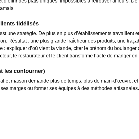
t d’offrir des plats uniques, impossibles à retrouver ailleurs. De p
jamais.
lients fidélisés
’est une stratégie. De plus en plus d’établissements travaillent 
n. Résultat : une plus grande fraîcheur des produits, une traçabil
ndre : expliquer d’où vient la viande, citer le prénom du boulange
cteur, le restaurateur et le client transforme l’acte de manger en
t les contourner)
local et maison demande plus de temps, plus de main-d’œuvre, e
ir ses marges ou former ses équipes à des méthodes artisanales. 
 des achats, applications anti-gaspillage) permettent d’optimiser
relation avec des filières locales, notamment en zone rurale o
it maison n’est plus un simple coup marketing. C’est un
choix str
de
redonner du sens
à la restauration. Ce mouvement, déjà amor