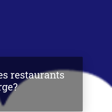
es restaurants
rge?