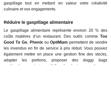
gaspillage tout en mettant en valeur votre créativité
culinaire et vos engagements.
Réduire le gaspillage alimentaire
Le gaspillage alimentaire représente environ 20 % des
coûts matières d’un restaurant. Des outils comme
Too
Good To Go
,
Phenix
ou
OptiMiam
permettent de vendre
les invendus en fin de service à prix réduit. Vous pouvez
également mettre en place une gestion fine des stocks,
adapter les portions, proposer des doggy bags
systématiquement et sensibiliser les équipes aux bonnes
pratiques en cuisine. Certaines cuisines centralisent même
les épluchures pour les transformer en bouillons ou en
chips de légumes, contribuant à une cuisine circulaire et
sans perte.
Privilégier les fournisseurs locaux et