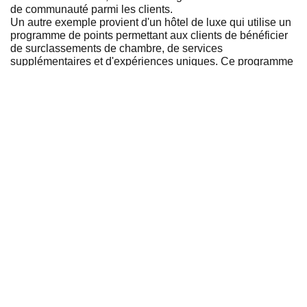
de communauté parmi les clients.
Un autre exemple provient d'un hôtel de luxe qui utilise un
programme de points permettant aux clients de bénéficier
de surclassements de chambre, de services
supplémentaires et d'expériences uniques. Ce programme
encourage non seulement les séjours répétés, mais offre
aussi une expérience personnalisée qui distingue
l'établissement de ses concurrents.
Pour conclure, les programmes de fidélité représentent une
stratégie gagnante pour les établissements CHR désireux
de fidéliser leur clientèle et de se démarquer dans un
marché compétitif. En offrant des avantages tangibles qui
répondent aux attentes des clients, ces programmes
peuvent transformer des visiteurs occasionnels en clients
fidèles et passionnés. Pour réussir, il est essentiel de
concevoir un programme qui soit simple, personnalisé, et
véritablement avantageux pour les deux parties. En
adoptant cette approche, les établissements CHR peuvent
non seulement accroître leur fidélité client, mais aussi
booster leur rentabilité sur le long terme.