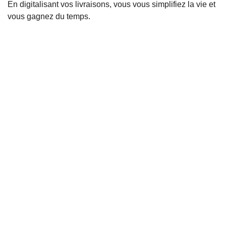
En digitalisant vos livraisons, vous vous simplifiez la vie et
vous gagnez du temps.
UN GAIN DE TEMPS
Pour les clients
Le fait de digitaliser la prise de commande est un gain de
temps pour les clients. En effet, si par exemple vous mettez
en place
un menu numérique accessible via QR code
, vos
clients n'ont pas besoin d'attendre que le serveur vienne