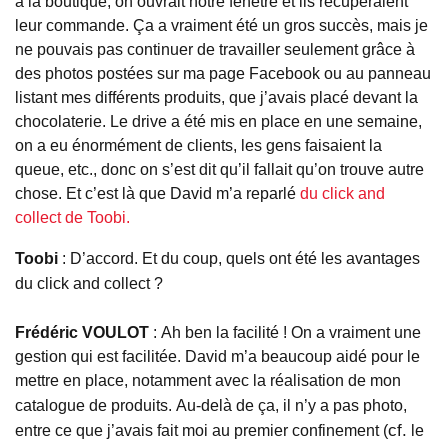
à la boutique, on ouvrait notre fenêtre et ils récupéraient
leur commande. Ça a vraiment été un gros succès, mais je
ne pouvais pas continuer de travailler seulement grâce à
des photos postées sur ma page Facebook ou au panneau
listant mes différents produits, que j’avais placé devant la
chocolaterie. Le drive a été mis en place en une semaine,
on a eu énormément de clients, les gens faisaient la
queue, etc., donc on s’est dit qu’il fallait qu’on trouve autre
chose. Et c’est là que David m’a reparlé
du click and
collect de Toobi.
Toobi
:
D
’accord.
Et du coup, quels ont été les avantages
du click and
collect
?
Frédéric
VOULOT
:
Ah
ben la facilité !
On a vraiment une
gestion qui est facilitée.
David m’a beaucoup aidé pour le
mettre en place, notamment avec la réalisation de mon
catalogue de produits.
Au-delà de ça, il n’y a pas photo,
cf.
entre ce que j’avais fait moi au premier confinement
(
le