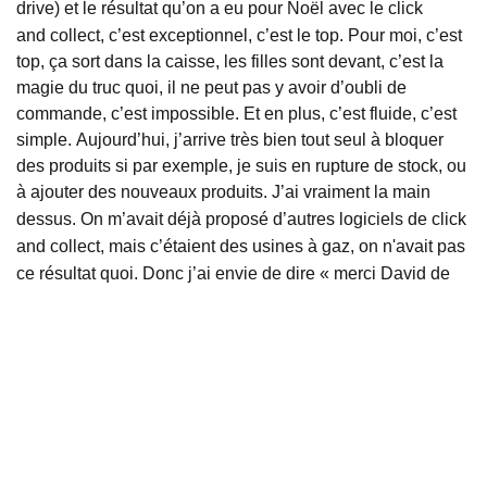
drive)
et le résultat qu’on a eu pour Noël avec le click
and
collect
, c’est exceptionnel, c’est le top.
Pour moi, c’est
top, ça sort dans la caisse, les filles sont devant, c’est la
magie du truc quoi, il ne peut pas y avoir d’oubli de
commande, c’est impossible.
Et en plus, c’est fluide, c’est
simple.
Aujourd’hui, j’arrive très bien tout seul à bloquer
des produits si par exemple, je suis en rupture de stock, ou
à ajouter des nouveaux produits.
J’ai vraiment la main
dessus.
On m’avait déjà proposé d’autres logiciels de click
and
collect
, mais c’étaient des usines à gaz, on n'avait pas
ce résultat quoi.
Donc j’ai envie de dire « merci David de
m’avoir proposé
Toobi
et sa fonctionnalité de click
and
collect
».
Toobi
:
Ben c’est super ça !
Mais du coup, vous réalisez
beaucoup de nouvelles créations en fonction des fêtes tout
au long de l’année
(Noël, Pâques, Halloween, etc.)
, vous
arrivez facilement à modifier votre carte ?