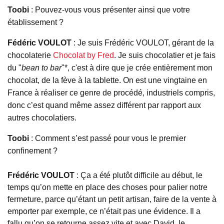
Toobi
:
Pouvez
-vous vous présenter ainsi que votre
établissement ?
Fédéric
VOULOT
:
Je
suis Frédéric
VOULOT,
gérant de la
chocolaterie
Chocolat by Fred
.
Je suis chocolatier et je fais
du "
bean
to bar
"*, c'est à dire que je crée entièrement mon
chocolat, de la fève à la tablette. On est une vingtaine en
France à réaliser ce genre de procédé, industriels compris,
donc c’est quand même assez différent par rapport aux
autres chocolatiers.
Toobi
: C
omment s’est passé pour vous le premier
confinement ?
Frédéric
VOULOT
:
Ça a été plutôt difficile au début, le
temps qu’on mette en place des choses pour palier notre
fermeture, parce qu’étant un petit artisan, faire de la vente à
emporter par exemple, ce n’était pas une évidence. Il a
fallu qu’on se retourne assez vite et avec David, le