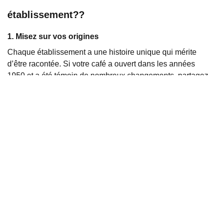
établissement??
1. Misez sur vos origines
Chaque établissement a une histoire unique qui mérite
d’être racontée. Si votre café a ouvert dans les années
1950 et a été témoin de nombreux changements, partagez
ces moments historiques. Utilisez des photos d'époque,
des anecdotes sur les clients fidèles ou les évolutions du
quartier. Les hôtels peuvent évoquer leur architecture, les
personnalités qui y ont séjourné ou les événements
marquants qui s’y sont déroulés. Cela humanise votre
marque et attire ceux qui apprécient les lieux chargés
d’histoire.
2. Racontez le parcours de vos équipes
Les personnes derrière votre établissement sont souvent la
clé de votre succès. Présentez vos chefs, vos baristas, ou