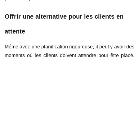
Offrir une alternative pour les clients en
attente
Même avec une planification rigoureuse, il peut y avoir des
moments où les clients doivent attendre pour être placé.
Pour minimiser leur frustration, proposez-leur des
alternatives. Par exemple, vous pouvez mettre en place un
espace d'attente confortable avec des boissons gratuites,
des jeux de société ou des magazines. Vous pouvez
également offrir la possibilité de commander des plats à
emporter pour ceux qui ne souhaitent pas attendre.
Menus QR code : La solution