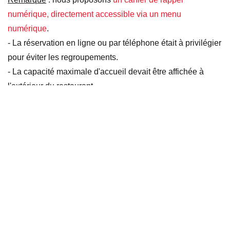
numérique, directement accessible via un menu
numérique
.
- La réservation en ligne ou par téléphone était à privilégier
pour éviter les regroupements.
- La capacité maximale d'accueil devait être affichée à
l'extérieur du restaurant.
- Du gel hydro-alcoolique devait être mis à disposition
dans les endroits facilement accessibles.
- Le paiement devait s'effectuer directement à la table des
clients.
- Un référent COVID devait être nommé parmi le personnel
de l'établissement.
- Limiter la mise à disposition des objets pouvant être
touchés par plusieurs clients (menu papier, sel, poivre, etc.)
Une gestion des flux optimisée