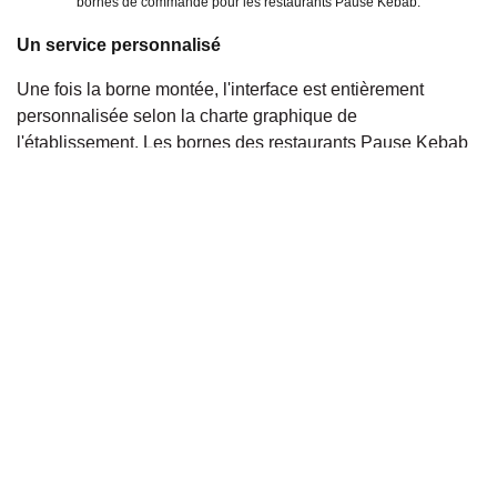
bornes de commande pour les restaurants Pause Kebab.
Un service personnalisé
Une fois la borne montée, l'interface est entièrement
personnalisée selon la charte graphique de
l'établissement. Les bornes des restaurants Pause Kebab
ont donc une interface avec des touches de couleur verte
pour coller avec l'image de la chaîne de restauration. Les
photos des différents produits ont été ajoutées à la carte
ainsi que les promotions en cours proposées par
l'enseigne. Il est également possible de sélectionner des
produits à afficher en tant que "recommandation" sur la
carte de la borne de commande, afin d'augmenter le ticket
moyen. Ensuite, les bornes ont été installées dans les
deux restaurants par l'équipe de Toobi.